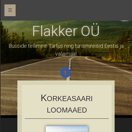
☰
Flakker OÜ
Busside tellimine Tartus ning turismireisid Eestis ja
välismaal
K
ORKEASAARI
LOOMAAED