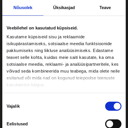
vanausuliste elulaad – 6. september
Nõusolek
Üksikasjad
Teave
2026
Maitseelamusreis Lätimaale! – 12.-13.
september 2026
Veebilehel on kasutatud küpsiseid.
Soome loodusreis! Korkeasaari
Kasutame küpsiseid sisu ja reklaamide
loomaaed ja Nuuksio Rahvuspargi
isikupärastamiseks, sotsiaalse meedia funktsioonide
rajad – 19.-20. september 2026
pakkumiseks ning liikluse analüüsimiseks. Edastame
teavet selle kohta, kuidas meie saiti kasutate, ka oma
Õpilasreisid 2026
sotsiaalse meedia, reklaami- ja analüüsipartneritele, kes
võivad seda kombineerida muu teabega, mida olete neile
Bussi tellides teatage:
esitanud või mida nad on kogunud teiepoolse teenuste
kasutamise käigus.
• Reisijate arv
• Soovitud reisi kuupäevad
Nõusoleku
• Täpne marsruut
Vajalik
valik
• Reisi iseloom
• Reisijate sihtgrupp
Eelistused
• Muud omapoolsed soovid