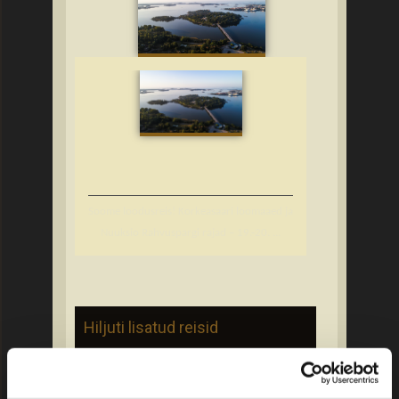
Soome loodusreis! Korkeasaari loomaaed ja
Nuuksio Rahvuspargi rajad – 19.-20. ...
Hiljuti lisatud reisid
Palanga – 20.-22. august 2026
Piirissaare reis: kultuuripärand ja