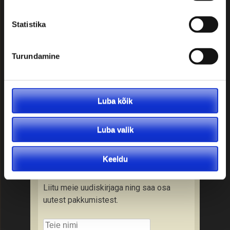
Soovitused reisijale:
Statistika
• Kontrollige üle väljumisaeg ja -koht
Turundamine
• Kontrollige reisidokumendi
olemasolu ning kehtivusaega
• Kontrollige tervisekindlustuse
olemasolu
Luba kõik
• Tutvuge tollieeskirjadega
• Varuge kaasa vastava riigi valuutat
Luba valik
• Tutvuge reisitingimustega
Keeldu
Liitu uudiskirjaga
Liitu meie uudiskirjaga ning saa osa
uutest pakkumistest.