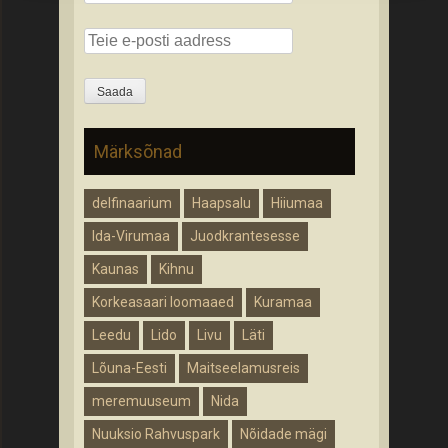
Märksõnad
delfinaarium
Haapsalu
Hiiumaa
Ida-Virumaa
Juodkrantesesse
Kaunas
Kihnu
Korkeasaari loomaaed
Kuramaa
Leedu
Lido
Livu
Läti
Lõuna-Eesti
Maitseelamusreis
meremuuseum
Nida
Nuuksio Rahvuspark
Nõidade mägi