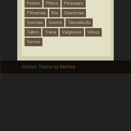
Petseri
Pihkva
Piirissaare
Põlvamaa
Riia
Saaremaa
Soomaa
Soome
Taevaskoda
Tallinn
Trakai
Valgevene
Vilnius
Vormsi
Sixteen Theme by
InkHive