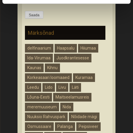
Märksõnad
delfinaarium
Haapsalu
Hiiumaa
Ida-Virumaa
Juodkrantesesse
Kaunas
Kihnu
Korkeasaari loomaaed
Kuramaa
Leedu
Lido
Livu
Läti
Lõuna-Eesti
Maitseelamusreis
meremuuseum
Nida
Nuuksio Rahvuspark
Nõidade mägi
Osmussaare
Palanga
Peipsiveer