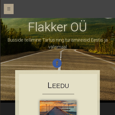
☰
Flakker OÜ
Busside tellimine Tartus ning turismireisid Eestis ja
välismaal
L
EEDU