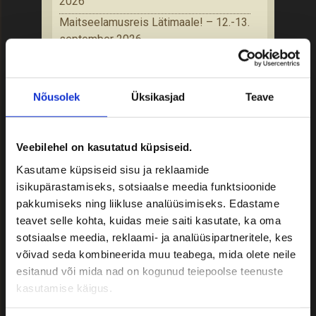
2026
Maitseelamusreis Lätimaale! – 12.-13.
september 2026
Soome loodusreis! Korkeasaari
loomaaed ja Nuuksio Rahvuspargi
rajad – 19.-20. september 2026
Nõusolek
Üksikasjad
Teave
Õpilasreisid 2026
Veebilehel on kasutatud küpsiseid.
Bussi tellides teatage:
Kasutame küpsiseid sisu ja reklaamide
isikupärastamiseks, sotsiaalse meedia funktsioonide
• Reisijate arv
pakkumiseks ning liikluse analüüsimiseks. Edastame
• Soovitud reisi kuupäevad
teavet selle kohta, kuidas meie saiti kasutate, ka oma
• Täpne marsruut
sotsiaalse meedia, reklaami- ja analüüsipartneritele, kes
• Reisi iseloom
võivad seda kombineerida muu teabega, mida olete neile
• Reisijate sihtgrupp
esitanud või mida nad on kogunud teiepoolse teenuste
• Muud omapoolsed soovid
kasutamise käigus.