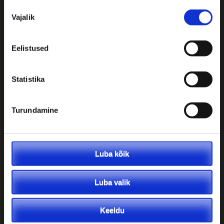
Soovitused reisijale:
Nõusoleku
Vajalik
valik
• Kontrollige üle väljumisaeg ja -koht
• Kontrollige reisidokumendi
Eelistused
olemasolu ning kehtivusaega
• Kontrollige tervisekindlustuse
olemasolu
Statistika
• Tutvuge tollieeskirjadega
• Varuge kaasa vastava riigi valuutat
• Tutvuge reisitingimustega
Turundamine
Liitu uudiskirjaga
Luba kõik
Liitu meie uudiskirjaga ning saa osa
uutest pakkumistest.
Luba valik
Keeldu