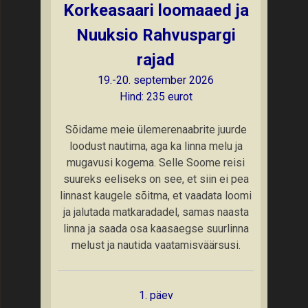
Korkeasaari loomaaed ja
Nuuksio Rahvuspargi
rajad
19.-20. september 2026
Hind: 235 eurot
Sõidame meie ülemerenaabrite juurde
loodust nautima, aga ka linna melu ja
mugavusi kogema. Selle Soome reisi
suureks eeliseks on see, et siin ei pea
linnast kaugele sõitma, et vaadata loomi
ja jalutada matkaradadel, samas naasta
linna ja saada osa kaasaegse suurlinna
melust ja nautida vaatamisväärsusi.
1. päev