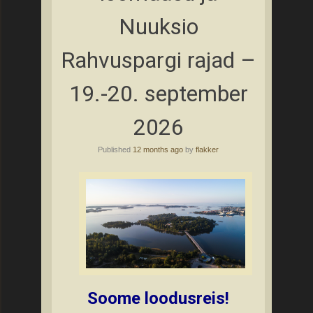
Nuuksio
Rahvuspargi rajad –
19.-20. september
2026
Published
12 months ago
by
flakker
Soome loodusreis!