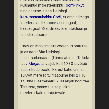
kujunenud majesteetlikku
Toomkirikut
ning astume sisse Helsingi
keskraamatukokku Oodi
, et oma silmaga
imetleda selle hoone suursugust,
kaasaegset Skandinaavia arhitektuuri ja
lennukat disaini.
Päev on märkamatult veerenud õhtusse
ja on aeg sõita Helsingi
Läänesadamasse (Länsisatama). Tallinki
laev
Megastar
väljub kell 19.30 ja võtab
suuna kodu poole. Pärast kahetunnist
sujuvat meresõitu maabume kell 21.30
Tallinna D-terminalis, kust algab kodutee
Tartusse, pannes ilusa punkti
meeleolukale reisipäevale.