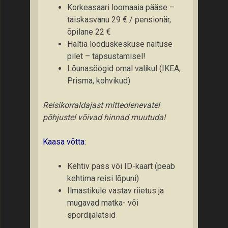
Korkeasaari loomaaia pääse –
täiskasvanu 29 € / pensionär,
õpilane 22 €
Haltia looduskeskuse näituse
pilet – täpsustamisel!
Lõunasöögid omal valikul (IKEA,
Prisma, kohvikud)
Reisikorraldajast mitteolenevatel
põhjustel võivad hinnad muutuda!
Kaasa võtta:
Kehtiv pass või ID-kaart (peab
kehtima reisi lõpuni)
Ilmastikule vastav riietus ja
mugavad matka- või
spordijalatsid