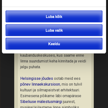
rännakule läbi Soome viie aastaaja –
näha ja kuulda saab kõike alates
saarestiku hülgetest kuni Lapimaa
Luba kõik
virmalisteni (looduskeskuse külastus on
lisakulu eest).
Luba valik
Pärast kosutavat matkamist looduses
võtame suuna Helsingi poole. Tee peal
Keeldu
teeme mõnusa peatuse Prisma
kaubanduskeskuses, kus saame enne
linna suundumist keha kinnitada ja veidi
jalgu puhata.
Helsingisse jõudes
ootab meid ees
põnev linnaekskursioon
, mis on tulvil
kultuuri ja silmapaistvat arhitektuuri.
Esimesena põikame läbi omapärase
Sibeliuse mälestusmärgi
juurest,
misjärel külastame linna sümboliks