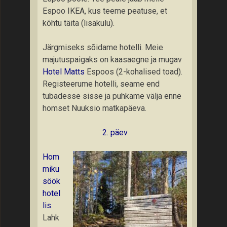
Espoo IKEA, kus teeme peatuse, et
kõhtu täita (lisakulu).
Järgmiseks sõidame hotelli. Meie
majutuspaigaks on kaasaegne ja mugav
Hotel Matts
Espoos (2-kohalised toad).
Registeerume hotelli, seame end
tubadesse sisse ja puhkame välja enne
homset Nuuksio matkapäeva.
2. päev
Hom
miku
söök
hotel
lis
.
Lahk