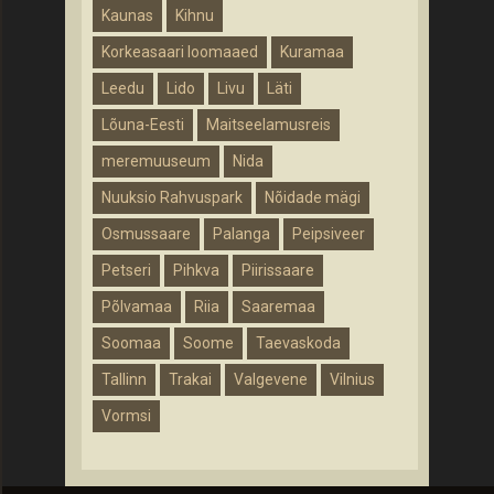
Kaunas
Kihnu
Korkeasaari loomaaed
Kuramaa
Leedu
Lido
Livu
Läti
Lõuna-Eesti
Maitseelamusreis
meremuuseum
Nida
Nuuksio Rahvuspark
Nõidade mägi
Osmussaare
Palanga
Peipsiveer
Petseri
Pihkva
Piirissaare
Põlvamaa
Riia
Saaremaa
Soomaa
Soome
Taevaskoda
Tallinn
Trakai
Valgevene
Vilnius
Vormsi