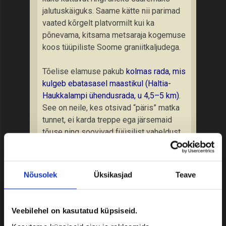
jalutuskäiguks. Saame kätte nii parimad
vaated kõrgelt platvormilt kui ka
põnevama, kitsama metsaraja kogemuse
koos tüüpiliste Soome graniitkaljudega.
Tõelise elamuse pakub
kolmas rada, mis
kulgeb ebatasasel maastikul (Haltia-
Haukkalampi ühendusrada, u 4,5–5 km)
.
See on neile, kes otsivad “päris” matka
tunnet, ei karda treppe ega järsemaid
tõuse ning soovivad füüsilist vaheldust.
See rada viib mäe otsast alla sügavasse
jõeorgu ja otse Pitkäjärvi järve veepiirile
(puidust ujuvsillale). Pärast järveäärset
Nõusolek
Üksikasjad
Teave
jalutuskäiku ronitakse treppidest uuesti
üles kaljudele ja tullakse sama teed pidi
tagasi. See pakub Nuuksio kõige
Veebilehel on kasutatud küpsiseid.
ikoonilisemaid kontraste (vesi
vs
kaljud).