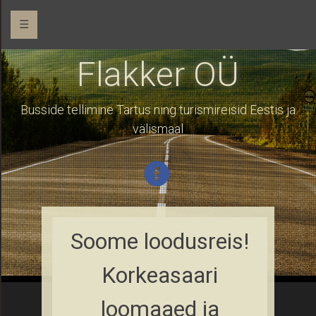
☰
Flakker OÜ
Busside tellimine Tartus ning turismireisid Eestis ja
välismaal
Soome loodusreis!
Korkeasaari
loomaaed ja