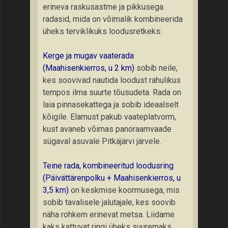
erineva raskusastme ja pikkusega
radasid, mida on võimalik kombineerida
üheks terviklikuks loodusretkeks:
Kerge ja mugav vaaterada
(Maahisenkierros, u 2 km)
sobib neile,
kes soovivad nautida loodust rahulikus
tempos ilma suurte tõusudeta. Rada on
laia pinnasekattega ja sobib ideaalselt
kõigile. Elamust pakub vaateplatvorm,
kust avaneb võimas panoraamvaade
sügaval asuvale Pitkäjärvi järvele.
Teine rada, kombineeritud loodusring
(Päivättärenpolku + Maahisenkierros, u
3,5 km)
on keskmise koormusega, mis
sobib tavalisele jalutajale, kes soovib
näha rohkem erinevat metsa. Liidame
kaks kattuvat ringi üheks suuremaks