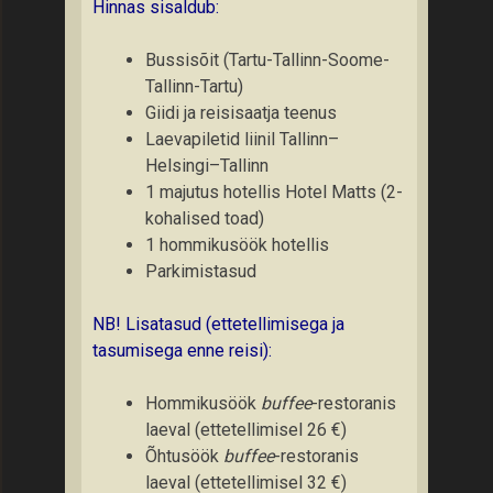
Hinnas sisaldub:
Bussisõit (Tartu-Tallinn-Soome-
Tallinn-Tartu)
Giidi ja reisisaatja teenus
Laevapiletid liinil Tallinn–
Helsingi–Tallinn
1 majutus hotellis Hotel Matts (2-
kohalised toad)
1 hommikusöök hotellis
Parkimistasud
NB! Lisatasud (ettetellimisega ja
tasumisega enne reisi):
Hommikusöök
buffee
-restoranis
laeval (ettetellimisel 26 €)
Õhtusöök
buffee
-restoranis
laeval (ettetellimisel 32 €)