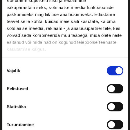
Kasutame küpsiseid sisu ja reklaamide
isikupärastamiseks, sotsiaalse meedia funktsioonide
Kõik rajad saavad alguse täpselt samast
pakkumiseks ning liikluse analüüsimiseks. Edastame
punktist – Haltia parklast.
teavet selle kohta, kuidas meie saiti kasutate, ka oma
sotsiaalse meedia, reklaami- ja analüüsipartneritele, kes
Halti
võivad seda kombineerida muu teabega, mida olete neile
a
esitanud või mida nad on kogunud teiepoolse teenuste
lood
kasutamise käigus.
uske
skus
es
Nõusoleku
Vajalik
asub
valik
ka
kaas
Eelistused
aegn
e ja
inter
Statistika
aktii
vne
loodusnäituste keskus
. Keskuse
Turundamine
põhinäitus “Soome loodus” viib