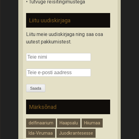
• Tutvuge reisitingimustega
Liitu uudiskirjaga
Liitu meie uudiskirjaga ning saa osa
uutest pakkumistest.
Märksõnad
delfinaarium
Haapsalu
Hiiumaa
Ida-Virumaa
Juodkrantesesse