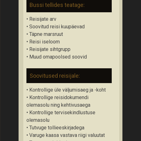
Bussi tellides teatage:
• Reisijate arv
• Soovitud reisi kuupäevad
• Täpne marsruut
• Reisi iseloom
• Reisijate sihtgrupp
• Muud omapoolsed soovid
Soovitused reisijale:
• Kontrollige üle väljumisaeg ja -koht
• Kontrollige reisidokumendi
olemasolu ning kehtivusaega
• Kontrollige tervisekindlustuse
olemasolu
• Tutvuge tollieeskirjadega
• Varuge kaasa vastava riigi valuutat