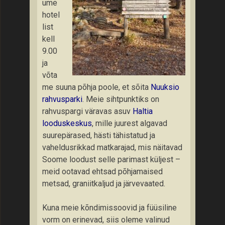
ume
hotel
list
kell
9.00
ja
võta
me suuna põhja poole, et sõita
Nuuksio
rahvusparki
. Meie sihtpunktiks on
rahvuspargi väravas asuv
Haltia
looduskeskus
, mille juurest algavad
suurepärased, hästi tähistatud ja
vaheldusrikkad matkarajad, mis näitavad
Soome loodust selle parimast küljest –
meid ootavad ehtsad põhjamaised
metsad, graniitkaljud ja järvevaated.
Kuna meie kõndimissoovid ja füüsiline
vorm on erinevad, siis oleme valinud