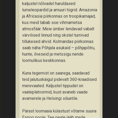
kaljustel nõlvadel haruldased
lumeleopardid ja amuuri tiigrid. Amazonia
ja Africasia piirkonnas on troopikamajad,
kus meid tabab soe vihmametsa
atmosfäär. Meie ümber lendavad vabalt
värvilised linnud ning okstel turnivad
tillukesed ahvid. Kolmandas piirkonnas
saab näha Põhjala asukaid – põhjapõtru,
hunte, ilveseid ja metssigu nende
loomulikus keskkonnas.
Kuna tegemist on saarega, saadavad
teid jalutuskäigul pidevalt 360-kraadised
merevaated. Kaljustel tippudel on
vaateplatvormid, kust avaneb vaade
avamerele ja Helsingi siluetile.
Pärast loomaaia külastust võtame suuna
Espoo poole. Tee peale jääb meile