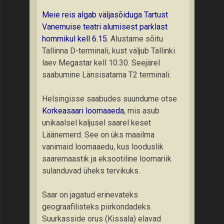
Meie reis algab väljasõiduga Tartust
Vanemuise teatri alumisest parklast
hommikul kell 6.15.
Alustame sõitu
Tallinna D-terminali, kust väljub Tallinki
laev Megastar kell 10.30. Seejärel
saabumine Länsisatama T2 terminali.
Helsingisse saabudes suundume otse
Korkeasaari loomaaeda
, mis asub
unikaalsel kaljusel saarel keset
Läänemerd. See on üks maailma
vanimaid loomaaedu, kus looduslik
saaremaastik ja eksootiline loomariik
sulanduvad üheks tervikuks.
Saar on jagatud erinevateks
geograafilisteks piirkondadeks.
Suurkasside orus (Kissala) elavad