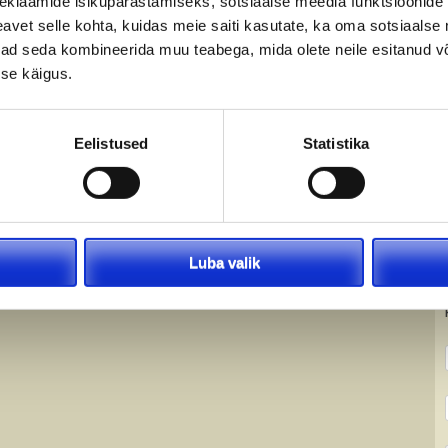
eklaamide isikupärastamiseks, sotsiaalse meedia funktsioonide 
vet selle kohta, kuidas meie saiti kasutate, ka oma sotsiaalse 
ivad seda kombineerida muu teabega, mida olete neile esitanud 
se käigus.
Eelistused
Statistika
Luba valik