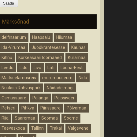
Märksõnad
delfinaarium
Haapsalu
Hiiumaa
Ida-Virumaa
Juodkrantesesse
Kaunas
Kihnu
Korkeasaari loomaaed
Kuramaa
Leedu
Lido
Livu
Läti
Lõuna-Eesti
Maitseelamusreis
meremuuseum
Nida
Nuuksio Rahvuspark
Nõidade mägi
Osmussaare
Palanga
Peipsiveer
Petseri
Pihkva
Piirissaare
Põlvamaa
Riia
Saaremaa
Soomaa
Soome
Taevaskoda
Tallinn
Trakai
Valgevene