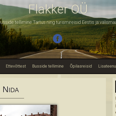
Flakker OÜ
usside tellimine Tartus ning turismireisid Eestis ja välisma
Ettevõttest
Busside tellimine
Õpilasreisid
Lisateen
N
IDA