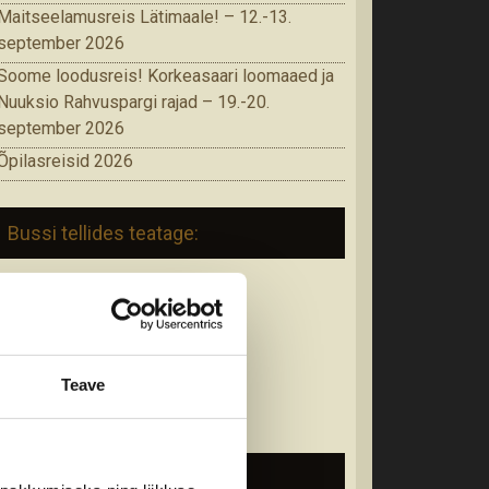
Maitseelamusreis Lätimaale! – 12.-13.
september 2026
Soome loodusreis! Korkeasaari loomaaed ja
Nuuksio Rahvuspargi rajad – 19.-20.
september 2026
Õpilasreisid 2026
Bussi tellides teatage:
• Reisijate arv
• Soovitud reisi kuupäevad
• Täpne marsruut
• Reisi iseloom
Teave
• Reisijate sihtgrupp
• Muud omapoolsed soovid
Soovitused reisijale: