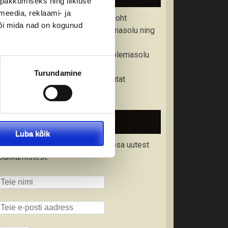
pakkumiseks ning liikluse
meedia, reklaami- ja
• Kontrollige üle väljumisaeg ja -koht
või mida nad on kogunud
• Kontrollige reisidokumendi olemasolu ning
kehtivusaega
• Kontrollige tervisekindlustuse olemasolu
• Tutvuge tollieeskirjadega
Turundamine
• Varuge kaasa vastava riigi valuutat
• Tutvuge reisitingimustega
Liitu uudiskirjaga
Luba kõik
Liitu meie uudiskirjaga ning saa osa uutest
pakkumistest.