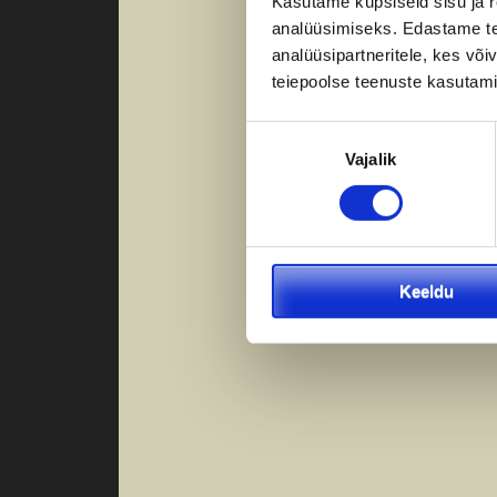
Kasutame küpsiseid sisu ja r
analüüsimiseks. Edastame tea
analüüsipartneritele, kes võ
teiepoolse teenuste kasutami
Nõusoleku
Vajalik
valik
Keeldu