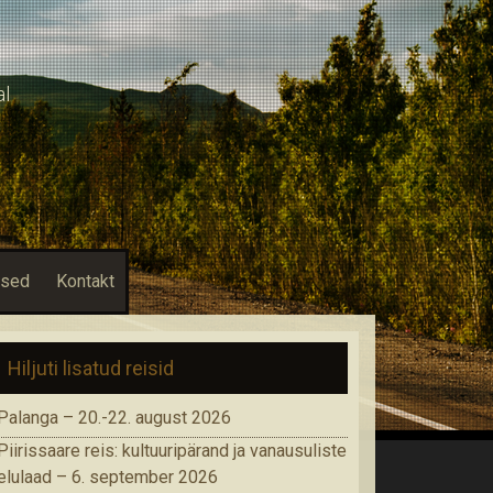
al
used
Kontakt
Hiljuti lisatud reisid
Palanga – 20.-22. august 2026
Piirissaare reis: kultuuripärand ja vanausuliste
elulaad – 6. september 2026