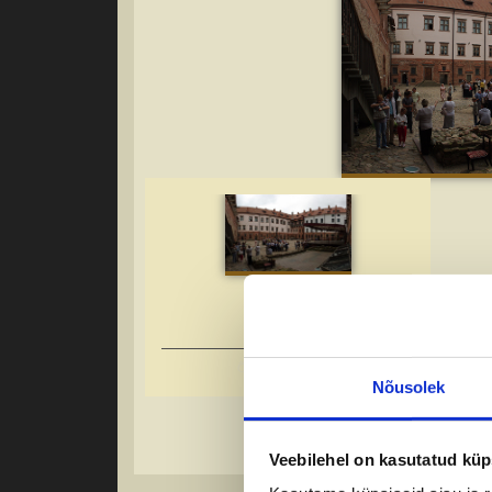
Õpilasreisid 2026
Nõusolek
Veebilehel on kasutatud küp